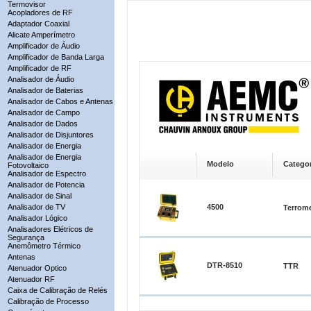
Termovisor
Acopladores de RF
Adaptador Coaxial
Alicate Amperímetro
Amplificador de Áudio
Amplificador de Banda Larga
Amplificador de RF
Analisador de Áudio
Analisador de Baterias
Analisador de Cabos e Antenas
Analisador de Campo
Analisador de Dados
Analisador de Disjuntores
Analisador de Energia
Analisador de Energia
Modelo
Categor
Fotovoltaico
Analisador de Espectro
Analisador de Potencia
Analisador de Sinal
Analisador de TV
4500
Terrom
Analisador Lógico
Analisadores Elétricos de
Segurança
Anemômetro Térmico
Antenas
DTR-8510
TTR
Atenuador Optico
Atenuador RF
Caixa de Calibração de Relés
Calibração de Processo