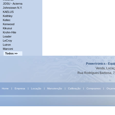
JDSU - Acterna
Johnstown N.Y.
KAELUS
Keithley
Keltec
Kenwood
Kikusui
Krohn-Hite
Leader
LeCroy
Lutron
Marconi
Todos >>
Powertronics - Equ
Venda, Locaç
Rua Rodrigues Barbosa, 7
Home
Empresa
Locação
Manutenção
Calibração
Compramos
Orçam