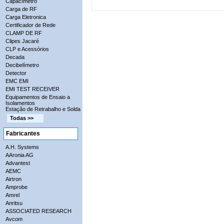
Capacímetro
Carga de RF
Carga Eletronica
Certificador de Rede
CLAMP DE RF
Clipes Jacaré
CLP e Acessórios
Decada
Decibelímetro
Detector
EMC EMI
EMI TEST RECEIVER
Equipamentos de Ensaio a
Isolamentos
Estação de Retrabalho e Solda
Todas >>
Fabricantes
A.H. Systems
AAronia AG
Advantest
AEMC
Airtron
Amprobe
Amrel
Anritsu
ASSOCIATED RESEARCH
Avcom