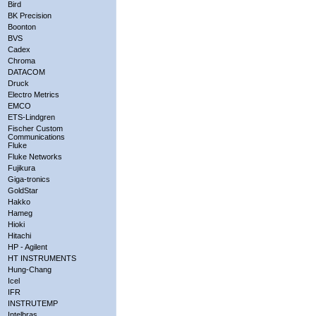
Bird
BK Precision
Boonton
BVS
Cadex
Chroma
DATACOM
Druck
Electro Metrics
EMCO
ETS-Lindgren
Fischer Custom
Communications
Fluke
Fluke Networks
Fujikura
Giga-tronics
GoldStar
Hakko
Hameg
Hioki
Hitachi
HP - Agilent
HT INSTRUMENTS
Hung-Chang
Icel
IFR
INSTRUTEMP
Intelbras