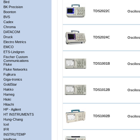
Bird
BK Precision
TDS2022C
Oscilo
Boonton
BVS
Cadex
Chroma
DATACOM
Druck
TDS2024C
Oscilo
Electro Metrics
EMCO
ETS-Lindgren
Fischer Custom
Communications
TDS1001B
Oscilo
Fluke
Fluke Networks
Fujikura
Giga-tronics
GoldStar
Hakko
TDS1012B
Oscilo
Hameg
Hioki
Hitachi
HP - Agilent
HT INSTRUMENTS
TDS1002B
Oscilo
Hung-Chang
Icel
IFR
INSTRUTEMP
Intelbras