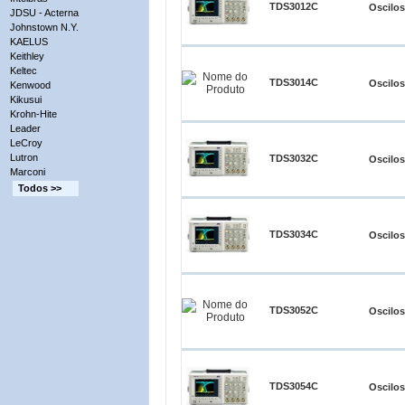
TDS3012C
Oscilo
JDSU - Acterna
Johnstown N.Y.
KAELUS
Keithley
Keltec
TDS3014C
Oscilo
Kenwood
Kikusui
Krohn-Hite
Leader
LeCroy
Lutron
TDS3032C
Oscilo
Marconi
Todos >>
TDS3034C
Oscilo
TDS3052C
Oscilo
TDS3054C
Oscilo