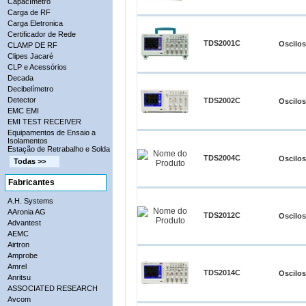
Capacímetro
Carga de RF
Carga Eletronica
Certificador de Rede
TDS2001C
Oscilo
CLAMP DE RF
Clipes Jacaré
CLP e Acessórios
Decada
Decibelímetro
Detector
TDS2002C
Oscilo
EMC EMI
EMI TEST RECEIVER
Equipamentos de Ensaio a
Isolamentos
Estação de Retrabalho e Solda
TDS2004C
Oscilo
Todas >>
Fabricantes
A.H. Systems
AAronia AG
TDS2012C
Oscilo
Advantest
AEMC
Airtron
Amprobe
Amrel
TDS2014C
Oscilo
Anritsu
ASSOCIATED RESEARCH
Avcom