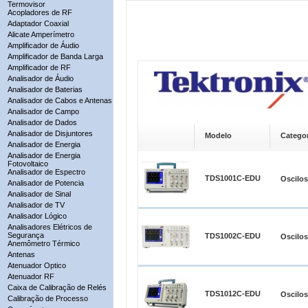
Termovisor
Acopladores de RF
Adaptador Coaxial
Alicate Amperímetro
Amplificador de Áudio
Amplificador de Banda Larga
Amplificador de RF
Analisador de Áudio
Analisador de Baterias
Analisador de Cabos e Antenas
Analisador de Campo
Analisador de Dados
Analisador de Disjuntores
Modelo
Categor
Analisador de Energia
Analisador de Energia
Fotovoltaico
Analisador de Espectro
TDS1001C-EDU
Oscilo
Analisador de Potencia
Analisador de Sinal
Analisador de TV
Analisador Lógico
Analisadores Elétricos de
Segurança
TDS1002C-EDU
Oscilo
Anemômetro Térmico
Antenas
Atenuador Optico
Atenuador RF
Caixa de Calibração de Relés
TDS1012C-EDU
Oscilo
Calibração de Processo