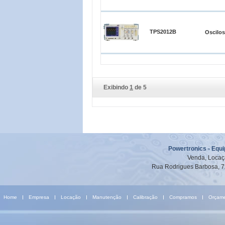
TPS2012B
Oscilo
Exibindo
1
de 5
Powertronics - Equ
Venda, Locaç
Rua Rodrigues Barbosa, 7
Home
Empresa
Locação
Manutenção
Calibração
Compramos
Orçam